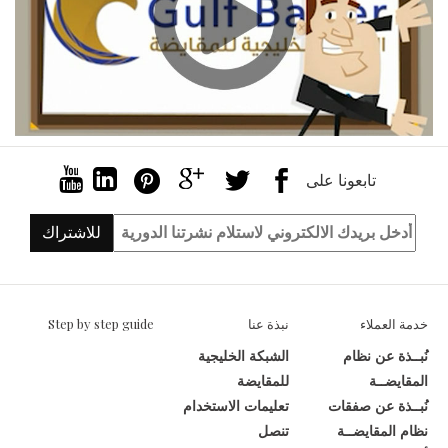
تابعونا على
للاشتراك
خدمة العملاء
نبذة عنا
Step by step guide
نُبــذة عن نظام
الشبكة الخليجية
المقايضــة
للمقايضة
نُبــذة عن صفقات
تعليمات الاستخدام
نظام المقايضــة
تنصل